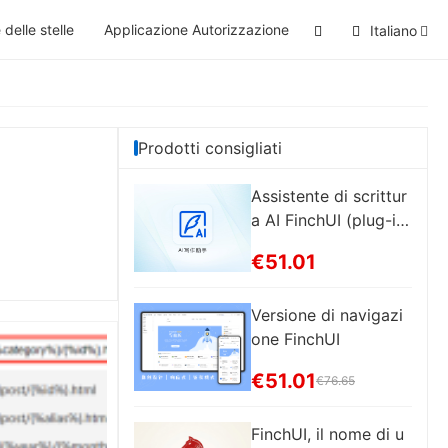
 delle stelle
Applicazione Autorizzazione
Italiano
Prodotti consigliati
Assistente di scrittur
a AI FinchUI (plug-in
Z-Blog)
€51.01
Versione di navigazi
one FinchUI
€51.01
€76.65
FinchUI, il nome di u