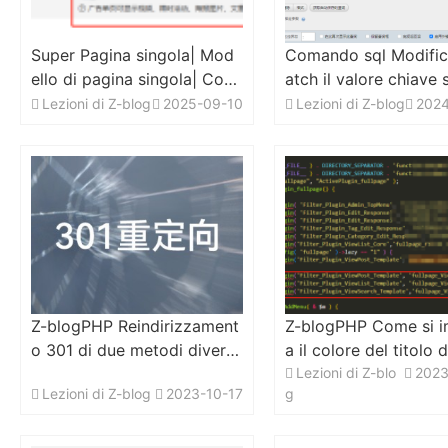
Super Pagina singola| Mod
Comando sql Modific
ello di pagina singola| Com
atch il valore chiave 
e si fa a creare una singola
cato nel campo log _
Lezioni di Z-blog
2025-09-10
Lezioni di Z-blog
2024
pagina SEO per tutti gli arti
dell 'articolo zblog z
coli?
ost
Z-blogPHP Reindirizzament
Z-blogPHP Come si i
o 301 di due metodi diversi
a il colore del titolo d
implementati con codice P
ticolo personalizzato
Lezioni di Z-blo
2023
Lezioni di Z-blog
2023-10-17
g
HP