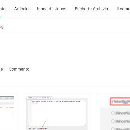
nto
Articolo
Icona di Uicons
Etichette Archivio
Il nome
log
ce
Commento