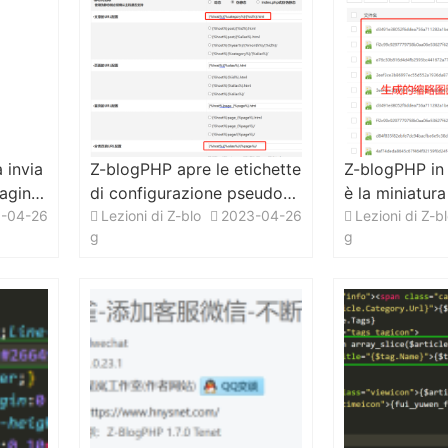
 invia
Z-blogPHP apre le etichette
Z-blogPHP in 
pagina
di configurazione pseudo-s
è la miniatura
-04-26
tatiche per comprendere gli
Lezioni di Z-blo
2023-04-26
mmagine in un
Lezioni di Z-b
g
g
URL