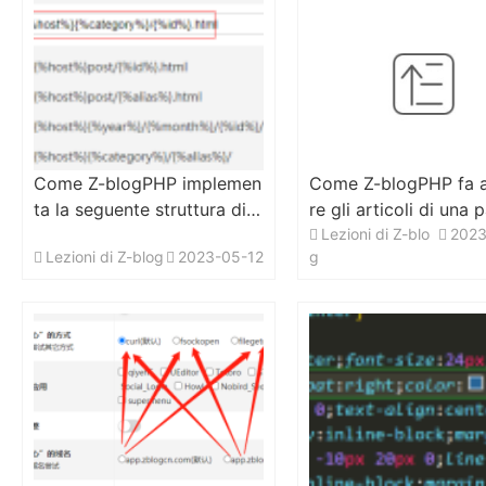
Come Z-blogPHP implemen
Come Z-blogPHP fa a
ta la seguente struttura di c
re gli articoli di una 
ollegamento del sito: indiriz
di lista di categorie?
Lezioni di Z-blo
2023
Lezioni di Z-blog
2023-05-12
g
zo del sito web / alias di ca
tegoria padre / alias di sott
ocategoria / paging /