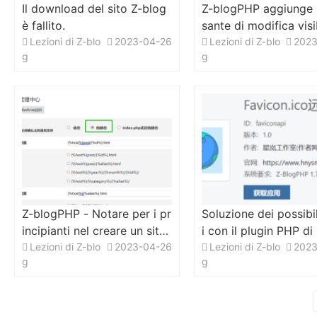
Il download del sito Z-blog
Z-blogPHP aggiunge 
è fallito.
sante di modifica visi
Lezioni di Z-blo
2023-04-26
lo agli amministratori
Lezioni di Z-blo
2023
g
g
pagina dettagli dell 'a
o
Z-blogPHP - Notare per i pr
Soluzione dei possibil
incipianti nel creare un sito
i con il plugin PHP di
web [in corso di aggiornam
Lezioni di Z-blo
2023-04-26
g "Favicon.ico Remot
Lezioni di Z-blo
2023
g
g
ento]
ess API"