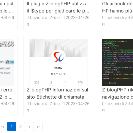
un pul
Il plugin Z-blogPHP utilizza
Gli articoli d
bile so
if $type per giudicare le pa
HP hanno più
 nella
-04-26
gine e inserire contenuti div
Lezioni di Z-blo
2023-04-26
no solo i prim
Lezioni di Z-b
g
g
rticol
ersi in pagine diverse.
i error
Z-blogPHP Informazioni sul
Z-blogPHP rile
 Z-blo
sito Etichette di chiamata
navigazione d
e Acc
-04-26
Lezioni di Z-blo
2023-04-26
ono normalme
Lezioni di Z-b
g
g
li
‹‹
1
2
›
››