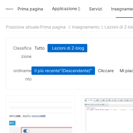
Applicazione
Prima pagina
Servizi
Insegname
Posizione attuale:
Prima pagina
Insegnamento
Lezioni di Z-b
Classifica
Tutto
Lezioni di Z-blog
zione
ordiname
Il più recente
"(Descendente)"
Cliccare
Mi pia
nto