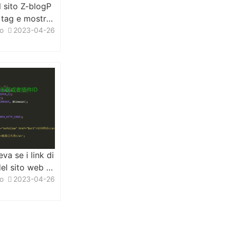
el sito Z-blogP
 tag e mostra
i tre
lo
2023-04-26
va se i link di
el sito web s
nte accessibi
lo
2023-04-26