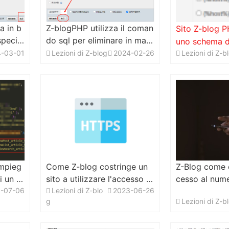
a in b
Z-blogPHP utilizza il coman
Sito Z-blog P
specifi
do sql per eliminare in mas
uno schema d
 Meta
sa gli articoli pubblicati da
-03-01
Lezioni di Z-blog
2024-02-26
Lezioni di Z-b
ne URL pseudo
bp _ p
un utente specificato
ackground (in
o sito)
mpieg
Come Z-blog costringe un
Z-Blog come e
i un ar
sito a utilizzare l'accesso a
cesso al nume
?
-07-06
https modificando il profilo
Lezioni di Z-blo
2023-06-26
cellulare + co
g
Lezioni di Z-b
pseudo-statico
a