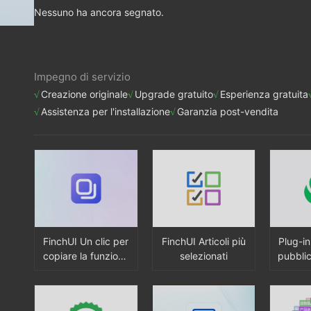
Nessuno ha ancora segnato.
Impegno di servizio
Creazione originale
Upgrade gratuito
Esperienza gratuita
Assistenza per l'installazione
Garanzia post-vendita
FinchUI Un clic per
FinchUI Articoli più
Plug-in
copiare la funzione
selezionati
pubblic
di articolo
WeChat
nascost
opo l'a