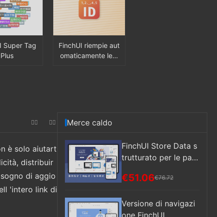
zzazione de
coli nella cas
 bozze del co
blico, rispo
omatica e al
I Super Tag
FinchUI riempie aut
funzioni)
Plus
omaticamente le v
acanze ID
Merce caldo
FinchUI Store Data s
n è solo aiutart
trutturato per le pagi
cità, distribuir
ne Web, commutazio
bisogno di aggio
€51.06
€76.72
ne multilingue
l 'intero link di
Versione di navigazi
one FinchUI