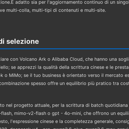
ione.È adatto sia per l'aggiornamento continuo di un singolo
 multi-colla, multi-tipi di contenuti e multi-site.
di selezione
iziare con Volcano Ark o Alibaba Cloud, che hanno una sogli
o; se apprezzi la qualità della scrittura cinese e le presta
 o MiMo; se il tuo business è orientato verso il mercato es
combinazione spesso offre un equilibrio più pratico tra costi
o nel progetto attuale, per la scrittura di batch quotidiana 
flash, mimo-v2-flash o gpt - 4o-mini, che offrono un equilib
el testo, l'espressione cinese e la completezza generale, con