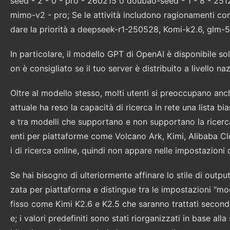
seed - 2 - 0 - pro - 260215 o doubao-seed - 1 - 8 - 25
mimo-v2 - pro; Se le attività includono ragionamenti comple
dare la priorità a deepseek-r1-250528, Komi-k2.6, glm-5
In particolare, il modello GPT di OpenAI è disponibile solo p
on è consigliato se il tuo server è distribuito a livello na
Oltre al modello stesso, molti utenti si preoccupano anch
attuale ha reso la capacità di ricerca in rete una lista 
e tra modelli che supportano e non supportano la ricerca
enti per piattaforme come Volcano Ark, Kimi, Alibaba 
i di ricerca online, quindi non appare nelle impostazioni
Se hai bisogno di ulteriormente affinare lo stile di outp
zata per piattaforma e distingue tra le impostazioni "mod
fisso come Kimi K2.6 e K2.5 che saranno trattati second
e; i valori predefiniti sono stati riorganizzati in base al