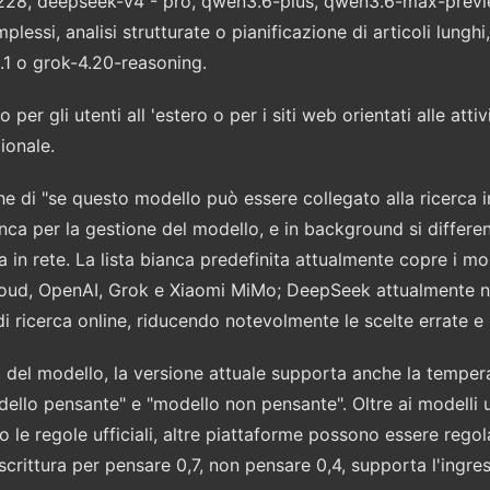
1228, deepseek-v4 - pro, qwen3.6-plus, qwen3.6-max-previ
ssi, analisi strutturate o pianificazione di articoli lunghi, 
.1 o grok-4.20-reasoning.
er gli utenti all 'estero o per i siti web orientati alle attivi
zionale.
e di "se questo modello può essere collegato alla ricerca in 
bianca per la gestione del modello, e in background si differ
 in rete. La lista bianca predefinita attualmente copre i mo
Cloud, OpenAI, Grok e Xiaomi MiMo; DeepSeek attualmente n
 di ricerca online, riducendo notevolmente le scelte errate e
ut del modello, la versione attuale supporta anche la temper
ello pensante" e "modello non pensante". Oltre ai modelli uf
o le regole ufficiali, altre piattaforme possono essere reg
la scrittura per pensare 0,7, non pensare 0,4, supporta l'ingr