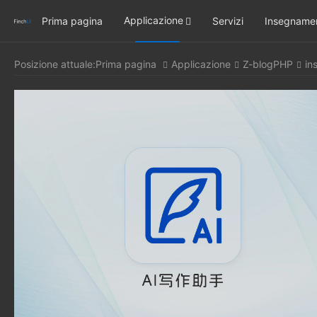
Applicazione
Prima pagina
Servizi
Insegname
Posizione attuale:
Prima pagina
Applicazione
Z-blogPHP
in