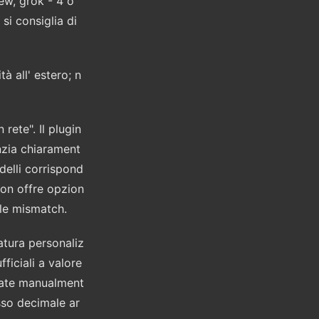
ew, grok - 4 o
si consiglia di
tà all' estero; n
rete". Il plugin
enzia chiarament
delli corrispond
on offre opzion
 le mismatch.
atura personaliz
ficiali a valore
olate manualment
esso decimale ar