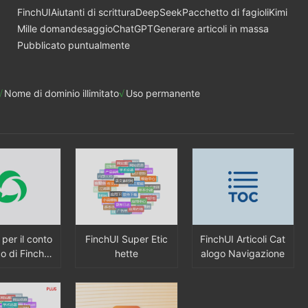
FinchUI
Aiutanti di scrittura
DeepSeek
Pacchetto di fagioli
Kimi
Mille domande
saggio
ChatGPT
Generare articoli in massa
Pubblicato puntualmente
Nome di dominio illimitato
Uso permanente
 per il conto
FinchUI Super Etic
FinchUI Articoli Cat
o di FinchUI
hette
alogo Navigazione
 (contenuto
o visibile d
ttenzione, si