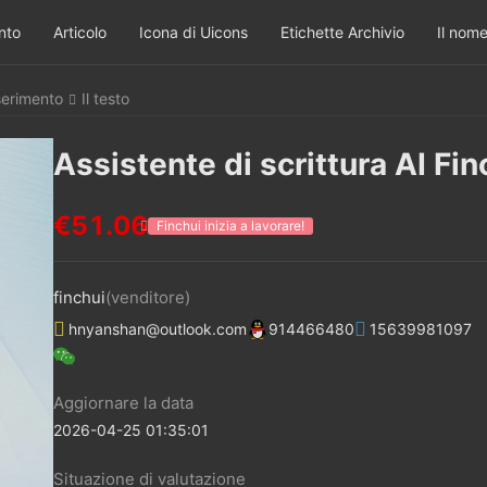
nto
Articolo
Icona di Uicons
Etichette Archivio
Il nome
serimento
Il testo
Assistente di scrittura AI Fi
€51.06
Finchui inizia a lavorare!
finchui
(venditore)
hnyanshan@outlook.com
914466480
15639981097
Aggiornare la data
2026-04-25 01:35:01
Situazione di valutazione