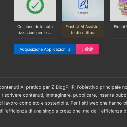
ncroni
gli arti
ella di
nto pub
sta aut
Gestione delle auto
FinchUI AI Assisten
FinchU
tre 
rizzazioni per le ap
te di scrittura
plicazioni FinchUI
Acquisizione Applicazioni
收藏
contenuti AI pratico per Z-BlogPHP, l'obiettivo principale no
riscrivere contenuti, immaginare, pubblicare, inserire pubbli
di lavoro completo e sostenibile. Per i siti web che hanno 
 'efficienza di una singola creazione, ma dell' efficienza del