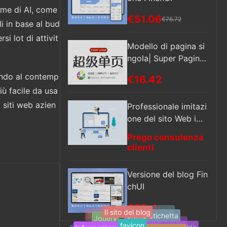
rme di AI, come
€51.06
€76.72
i in base al bud
si lot di attivit
Modello di pagina si
ngola| Super Pagina
singola| SEO Pagina
nendo al contemp
€16.42
singola
più facile da usa
 siti web azien
Professionale imitazi
one del sito Web imit
azione del sito Web
Prego consulenza
aziendale imitazione
clienti
del sito Web progett
azione del sito Web
Versione del blog Fin
modifica pagina web
chUI
€25.4
Il sito del blog
Ultima etichetta
favicon
Sito singola pagina
Jquery
Informazioni sul sito
Etichette del sito
Sito di navigazione